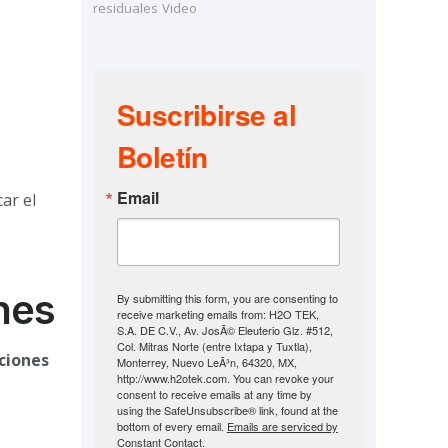
residuales
Video
Suscribirse al
Boletín
Email
ar el
nes
By submitting this form, you are consenting to
receive marketing emails from: H2O TEK,
S.A. DE C.V., Av. JosÃ© Eleuterio Glz. #512,
Col. Mitras Norte (entre Ixtapa y Tuxtla),
ciones
Monterrey, Nuevo LeÃ³n, 64320, MX,
http://www.h2otek.com. You can revoke your
consent to receive emails at any time by
using the SafeUnsubscribe® link, found at the
bottom of every email.
Emails are serviced by
Constant Contact.