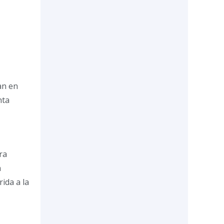
an en
nta
ra
n
ida a la