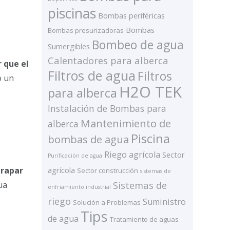
piscinas
Bombas periféricas
Bombas
Bombas presurizadoras
Bombeo de agua
Sumergibles
Calentadores para alberca
 que el
Filtros de agua
Filtros
o un
H2O TEK
para alberca
Instalación de Bombas para
Mantenimiento de
alberca
Piscina
bombas de agua
Riego agrícola
Sector
Purificación de agua
trapar
agrícola
Sector construcción
sistemas de
Sistemas de
ua
enfriamiento industrial
riego
Suministro
Solución a Problemas
Tips
de agua
Tratamiento de aguas