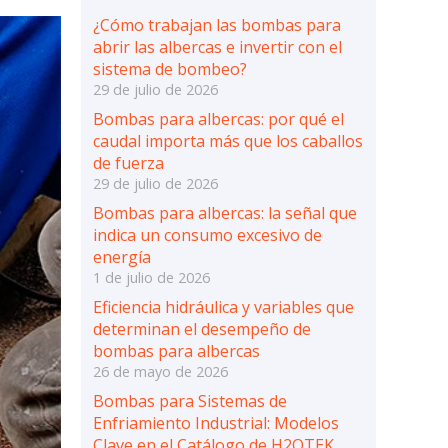
¿Cómo trabajan las bombas para
abrir las albercas e invertir con el
sistema de bombeo?
29 de julio de 2026
Bombas para albercas: por qué el
caudal importa más que los caballos
de fuerza
29 de julio de 2026
Bombas para albercas: la señal que
indica un consumo excesivo de
energía
1 de julio de 2026
Eficiencia hidráulica y variables que
determinan el desempeño de
bombas para albercas
26 de mayo de 2026
Bombas para Sistemas de
Enfriamiento Industrial: Modelos
Clave en el Catálogo de H2OTEK