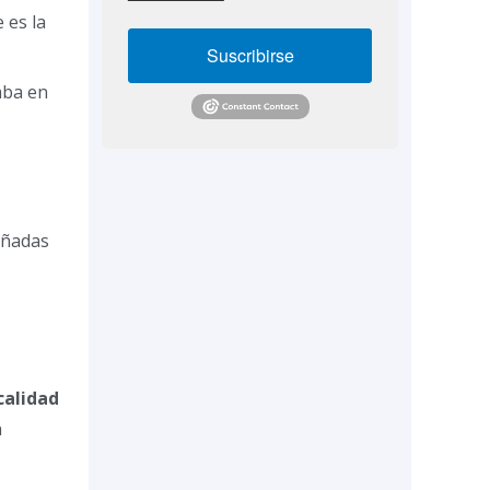
 es la
Suscribirse
mba en
añadas
calidad
n