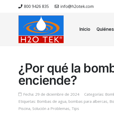
800 9426 835
info@h2otek.com
Inicio
Quiéne
¿Por qué la bomb
enciende?
Fecha:
29 de diciembre de 2024
Categorías:
Bomb
Etiquetas:
Bombas de agua
,
bombas para albercas
,
Bo
Piscina
,
Solución a Problemas
,
Tips