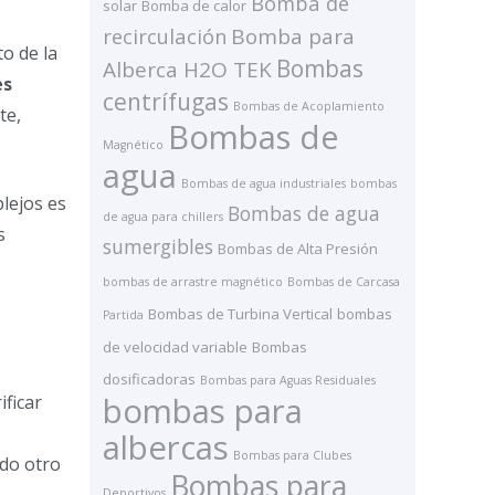
Bomba de
solar
Bomba de calor
recirculación
Bomba para
o de la
Bombas
Alberca H2O TEK
es
centrífugas
Bombas de Acoplamiento
te,
Bombas de
Magnético
agua
Bombas de agua industriales
bombas
lejos es
Bombas de agua
de agua para chillers
s
sumergibles
Bombas de Alta Presión
bombas de arrastre magnético
Bombas de Carcasa
Bombas de Turbina Vertical
bombas
Partida
de velocidad variable
Bombas
dosificadoras
Bombas para Aguas Residuales
bombas para
ificar
albercas
Bombas para Clubes
ndo otro
Bombas para
Deportivos