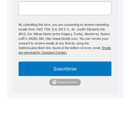
By submitting this form, you are consenting to receive marketing
emails from: H2O TEK, S.A. DE C.V., Av. JosÃ© Eleuterio Glz.
#512, Col. Mitras Norte (entre Ixtapa y Tuxtla), Monterrey, Nuevo
LeÃ³n, 64320, MX, http://www.h2otek.com. You can revoke your
consent to receive emails at any time by using the
SafeUnsubscribe® link, found at the bottom of every email.
Emails
are serviced by Constant Contact.
Suscribirse