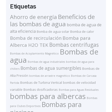
Etiquetas
Beneficios de
Ahorro de energía
las bombas de agua
bomba de agua de
alta eficiencia
Bomba de agua solar
Bomba de calor
Bomba de recirculación
Bomba para
Bombas centrífugas
Alberca H2O TEK
Bombas de
Bombas de Acoplamiento Magnético
agua
Bombas de agua industriales
bombas de agua para
Bombas de agua sumergibles
Bombas de
chillers
Alta Presión
bombas de arrastre magnético
Bombas de Carcasa
Bombas de Turbina Vertical
bombas de velocidad
Partida
variable
Bombas dosificadoras
Bombas para Aguas Residuales
bombas para albercas
Bombas
Bombas para
para Clubes Deportivos