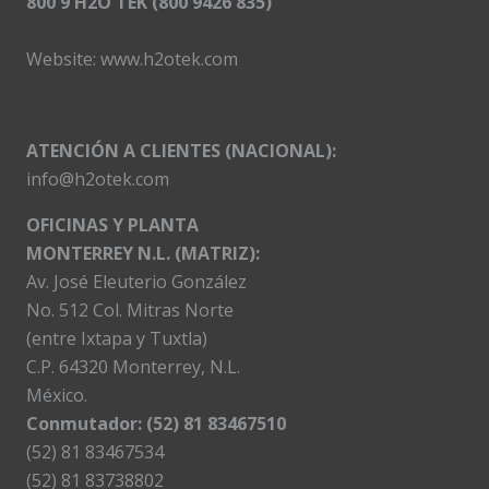
800 9 H2O TEK (800 9426 835)
Website:
www.h2otek.com
ATENCIÓN A CLIENTES (NACIONAL):
info@h2otek.com
OFICINAS Y PLANTA
MONTERREY N.L. (MATRIZ):
Av. José Eleuterio González
No. 512 Col. Mitras Norte
(entre Ixtapa y Tuxtla)
C.P. 64320 Monterrey, N.L.
México.
Conmutador: (52) 81 83467510
(52) 81 83467534
(52) 81 83738802