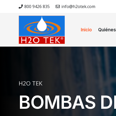
800 9426 835
info@h2otek.com
Inicio
Quiéne
H2O TEK
BOMBAS D