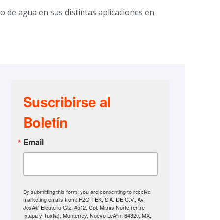
o de agua en sus distintas aplicaciones en
Suscribirse al
Boletín
Email
By submitting this form, you are consenting to receive
marketing emails from: H2O TEK, S.A. DE C.V., Av.
JosÃ© Eleuterio Glz. #512, Col. Mitras Norte (entre
Ixtapa y Tuxtla), Monterrey, Nuevo LeÃ³n, 64320, MX,