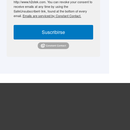
http://www.h2otek.com. You can revoke your consent to
receive emails at any time by using the
SafeUnsubscribe® link, found at the bottom of every
email.
Emails are serviced by Constant Contact.
Suscribirse