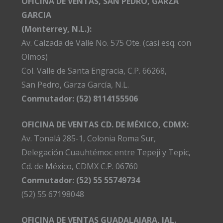
OFICINA DE VENTAS, SAN PEDRO, GARZA
GARCIA
(Monterrey, N.L.):
Av. Calzada de Valle No. 575 Ote. (casi esq. con
Olmos)
Col. Valle de Santa Engracia, C.P. 66268,
San Pedro, Garza García, N.L.
Conmutador:
(52) 8114155506
OFICINA DE VENTAS CD. DE MÉXICO, CDMX:
Av. Tonalá 285-1, Colonia Roma Sur,
Delegación Cuauhtémoc entre Tepeji y Tepic,
Cd. de México, CDMX C.P. 06760
Conmutador: (52) 55 55749734
(52) 55 67198048
OFICINA DE VENTAS GUADALAJARA, JAL.