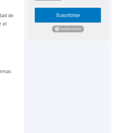
Suscribirse
dad de
r el
stemas