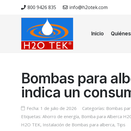
800 9426 835
info@h2otek.com
Inicio
Quiéne
Bombas para albe
indica un consu
Fecha:
1 de julio de 2026
Categorías:
Bombas par
Etiquetas:
Ahorro de energía
,
Bomba para Alberca H2
H2O TEK
,
Instalación de Bombas para alberca
,
Tips