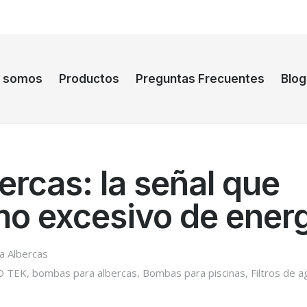
s somos
Productos
Preguntas Frecuentes
Blog
rcas: la señal que
mo excesivo de ener
a Albercas
O TEK
,
bombas para albercas
,
Bombas para piscinas
,
Filtros de a