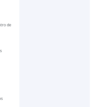
tro de
os
os