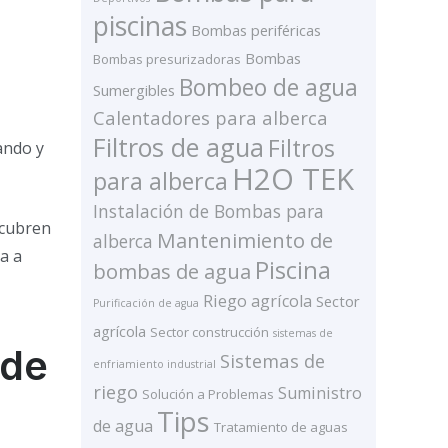
piscinas
Bombas periféricas
Bombas
Bombas presurizadoras
Bombeo de agua
Sumergibles
Calentadores para alberca
Filtros de agua
Filtros
ando y
H2O TEK
para alberca
Instalación de Bombas para
scubren
Mantenimiento de
alberca
a a
Piscina
bombas de agua
Riego agrícola
Sector
Purificación de agua
agrícola
Sector construcción
sistemas de
ede
Sistemas de
enfriamiento industrial
riego
Suministro
Solución a Problemas
Tips
de agua
Tratamiento de aguas