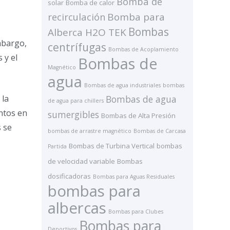
Bomba de
solar
Bomba de calor
recirculación
Bomba para
Bombas
Alberca H2O TEK
mbargo,
centrífugas
Bombas de Acoplamiento
 y el
Bombas de
Magnético
agua
Bombas de agua industriales
bombas
 la
Bombas de agua
de agua para chillers
ntos en
sumergibles
Bombas de Alta Presión
s se
bombas de arrastre magnético
Bombas de Carcasa
Bombas de Turbina Vertical
bombas
Partida
de velocidad variable
Bombas
dosificadoras
Bombas para Aguas Residuales
bombas para
albercas
Bombas para Clubes
Bombas para
Deportivos