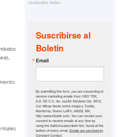
residuales
Video
Suscribirse al
Boletín
umbidos
neas,
Email
amiento
By submitting this form, you are consenting to
receive marketing emails from: H2O TEK,
S.A. DE C.V., Av. JosÃ© Eleuterio Glz. #512,
Col. Mitras Norte (entre Ixtapa y Tuxtla),
Monterrey, Nuevo LeÃ³n, 64320, MX,
http://www.h2otek.com. You can revoke your
consent to receive emails at any time by
using the SafeUnsubscribe® link, found at the
ormales
bottom of every email.
Emails are serviced by
Constant Contact.