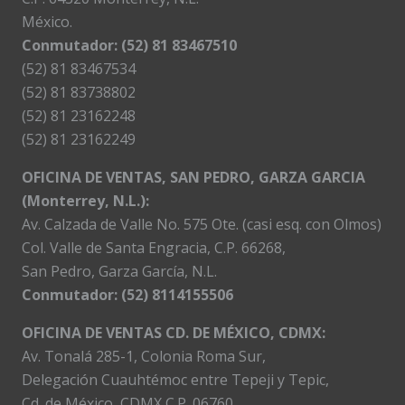
México.
Conmutador: (52) 81 83467510
(52) 81 83467534
(52) 81 83738802
(52) 81 23162248
(52) 81 23162249
OFICINA DE VENTAS, SAN PEDRO, GARZA GARCIA
(Monterrey, N.L.):
Av. Calzada de Valle No. 575 Ote. (casi esq. con Olmos)
Col. Valle de Santa Engracia, C.P. 66268,
San Pedro, Garza García, N.L.
Conmutador:
(52) 8114155506
OFICINA DE VENTAS CD. DE MÉXICO, CDMX:
Av. Tonalá 285-1, Colonia Roma Sur,
Delegación Cuauhtémoc entre Tepeji y Tepic,
Cd. de México, CDMX C.P. 06760