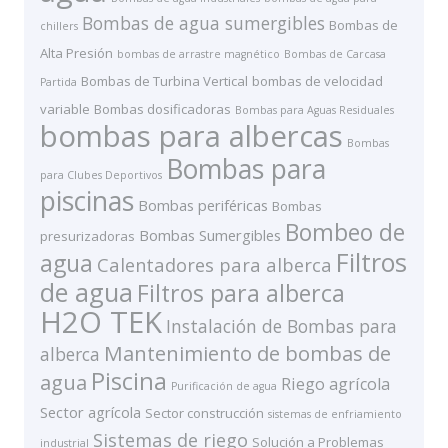
Bombas de agua sumergibles
Bombas de
chillers
Alta Presión
bombas de arrastre magnético
Bombas de Carcasa
Bombas de Turbina Vertical
bombas de velocidad
Partida
variable
Bombas dosificadoras
Bombas para Aguas Residuales
bombas para albercas
Bombas
Bombas para
para Clubes Deportivos
piscinas
Bombas periféricas
Bombas
Bombeo de
Bombas Sumergibles
presurizadoras
Filtros
agua
Calentadores para alberca
de agua
Filtros para alberca
H2O TEK
Instalación de Bombas para
Mantenimiento de bombas de
alberca
Piscina
agua
Riego agrícola
Purificación de agua
Sector agrícola
Sector construcción
sistemas de enfriamiento
Sistemas de riego
Solución a Problemas
industrial