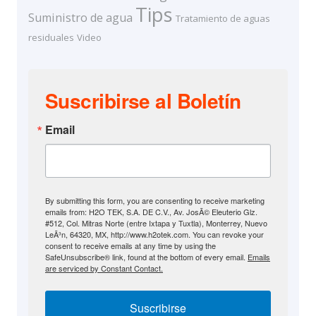
Tips
Suministro de agua
Tratamiento de aguas
residuales
Video
Suscribirse al Boletín
Email
By submitting this form, you are consenting to receive marketing
emails from: H2O TEK, S.A. DE C.V., Av. JosÃ© Eleuterio Glz.
#512, Col. Mitras Norte (entre Ixtapa y Tuxtla), Monterrey, Nuevo
LeÃ³n, 64320, MX, http://www.h2otek.com. You can revoke your
consent to receive emails at any time by using the
SafeUnsubscribe® link, found at the bottom of every email.
Emails
are serviced by Constant Contact.
Suscribirse