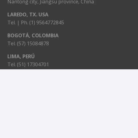
Nantong city, Jiangsu province, China
LAREDO, TX. USA
Tel. | Ph. (1) 9564772845
BOGOTÁ, COLOMBIA
Tel. (57) 15084878
LIMA, PERÚ
Tel. (51) 17304701
SANTIAGO DE CHILE, CHILE
Tel. (56) 229382472