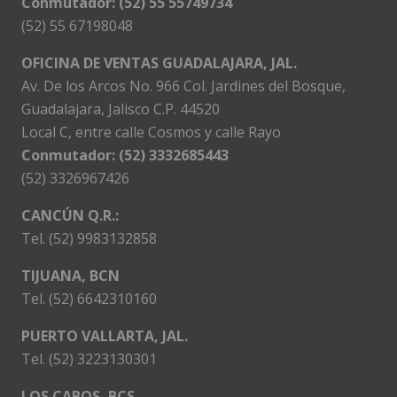
Conmutador: (52) 55 55749734
(52) 55 67198048
OFICINA DE VENTAS GUADALAJARA, JAL.
Av. De los Arcos No. 966 Col. Jardines del Bosque,
Guadalajara, Jalisco C.P. 44520
Local C, entre calle Cosmos y calle Rayo
Conmutador: (52) 3332685443
(52) 3326967426
CANCÚN Q.R.:
Tel. (52) 9983132858
TIJUANA, BCN
Tel. (52) 6642310160
PUERTO VALLARTA, JAL.
Tel. (52) 3223130301
LOS CABOS, BCS