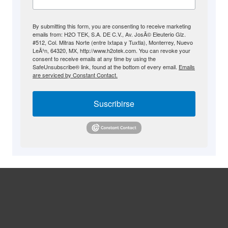
By submitting this form, you are consenting to receive marketing
emails from: H2O TEK, S.A. DE C.V., Av. JosÃ© Eleuterio Glz.
#512, Col. Mitras Norte (entre Ixtapa y Tuxtla), Monterrey, Nuevo
LeÃ³n, 64320, MX, http://www.h2otek.com. You can revoke your
consent to receive emails at any time by using the
SafeUnsubscribe® link, found at the bottom of every email.
Emails
are serviced by Constant Contact.
Suscribirse