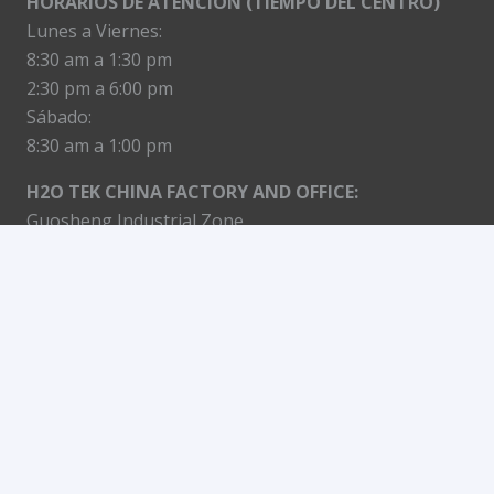
HORARIOS DE ATENCIÓN (TIEMPO DEL CENTRO)
Lunes a Viernes:
8:30 am a 1:30 pm
2:30 pm a 6:00 pm
Sábado:
8:30 am a 1:00 pm
H2O TEK CHINA FACTORY AND OFFICE:
Guosheng Industrial Zone,
Guanyinshan, Chongchuan district,
Nantong city, Jiangsu province, China
LAREDO, TX. USA
Tel. | Ph. (1) 9564772845
BOGOTÁ, COLOMBIA
Tel. (57) 15084878
LIMA, PERÚ