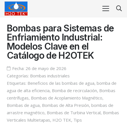
Bombas para Sistemas de
Enfriamiento Industrial:
Modelos Clave en el
Catálogo de H2OTEK
Fecha:
26 de mayo de 2026
Categorías:
Bombas industriales
Etiquetas:
Beneficios de las bombas de agua
,
bomba de
agua de alta eficiencia
,
Bomba de recirculación
,
Bombas
centrífugas
,
Bombas de Acoplamiento Magnético
,
Bombas de agua
,
Bombas de Alta Presión
,
bombas de
arrastre magnético
,
Bombas de Turbina Vertical
,
Bombas
Verticales Multietapas
,
H2O TEK
,
Tips