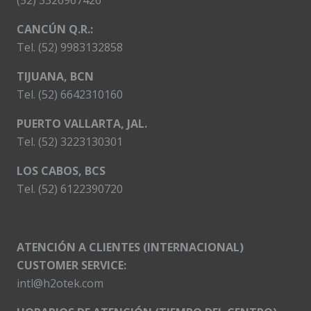
(52) 3326967426
CANCÚN Q.R.:
Tel. (52) 9983132858
TIJUANA, BCN
Tel. (52) 6642310160
PUERTO VALLARTA, JAL.
Tel. (52) 3223130301
LOS CABOS, BCS
Tel. (52) 6122390720
ATENCIÓN A CLIENTES (INTERNACIONAL)
CUSTOMER SERVICE:
intl@h2otek.com