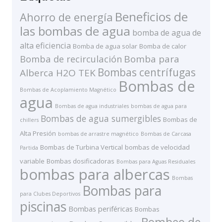
Beneficios de
Ahorro de energía
las bombas de agua
bomba de agua de
alta eficiencia
Bomba de agua solar
Bomba de calor
Bomba de recirculación
Bomba para
Bombas centrífugas
Alberca H2O TEK
Bombas de
Bombas de Acoplamiento Magnético
agua
Bombas de agua industriales
bombas de agua para
Bombas de agua sumergibles
Bombas de
chillers
Alta Presión
bombas de arrastre magnético
Bombas de Carcasa
Bombas de Turbina Vertical
bombas de velocidad
Partida
variable
Bombas dosificadoras
Bombas para Aguas Residuales
bombas para albercas
Bombas
Bombas para
para Clubes Deportivos
piscinas
Bombas periféricas
Bombas
Bombeo de