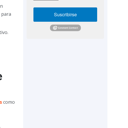
an
a para
Suscribirse
ivo.
e
s
como
.