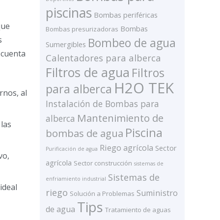
piscinas
Bombas periféricas
que
Bombas
Bombas presurizadoras
s
Bombeo de agua
Sumergibles
 cuenta
Calentadores para alberca
Filtros de agua
Filtros
H2O TEK
para alberca
rnos, al
Instalación de Bombas para
Mantenimiento de
alberca
 las
Piscina
bombas de agua
Riego agrícola
Sector
Purificación de agua
vo,
agrícola
Sector construcción
sistemas de
Sistemas de
enfriamiento industrial
ideal
riego
Suministro
Solución a Problemas
Tips
de agua
Tratamiento de aguas