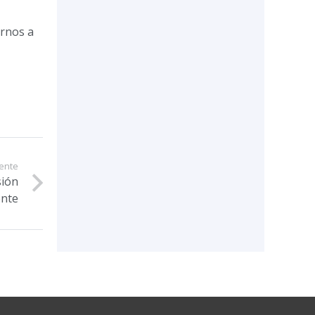
arnos a
iente
sión
ente