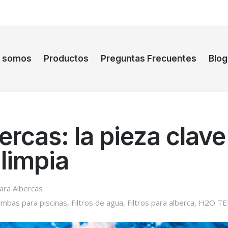
s somos
Productos
Preguntas Frecuentes
Blog
rcas: la pieza clave
 limpia
ra Albercas
mbas para piscinas
,
Filtros de agua
,
Filtros para alberca
,
H2O TE