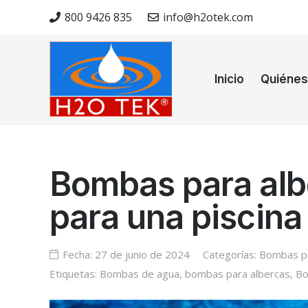
800 9426 835
info@h2otek.com
Inicio
Quiéne
Bombas para albe
para una piscina
Fecha:
27 de junio de 2024
Categorías:
Bombas pa
Etiquetas:
Bombas de agua
,
bombas para albercas
,
Bo