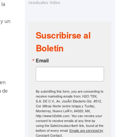
residuales
Video
 la
 y un
Suscribirse al
Boletín
Email
 en
a de
By submitting this form, you are consenting to
receive marketing emails from: H2O TEK,
S.A. DE C.V., Av. JosÃ© Eleuterio Glz. #512,
Col. Mitras Norte (entre Ixtapa y Tuxtla),
Monterrey, Nuevo LeÃ³n, 64320, MX,
http://www.h2otek.com. You can revoke your
consent to receive emails at any time by
using the SafeUnsubscribe® link, found at the
bottom of every email.
Emails are serviced by
Constant Contact.