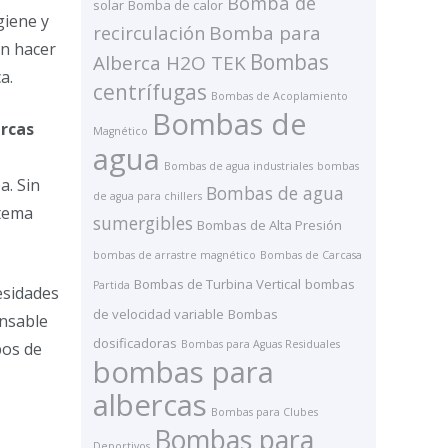
Bomba de
solar
Bomba de calor
giene y
recirculación
Bomba para
en hacer
Bombas
Alberca H2O TEK
a.
centrífugas
Bombas de Acoplamiento
Bombas de
ercas
Magnético
agua
Bombas de agua industriales
bombas
a. Sin
Bombas de agua
de agua para chillers
stema
sumergibles
Bombas de Alta Presión
bombas de arrastre magnético
Bombas de Carcasa
Bombas de Turbina Vertical
bombas
Partida
esidades
de velocidad variable
Bombas
ensable
dosificadoras
Bombas para Aguas Residuales
pos de
bombas para
albercas
Bombas para Clubes
Bombas para
Deportivos